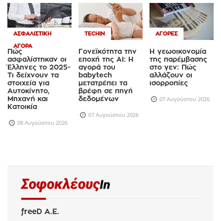
ΑΣΦΑΛΙΣΤΙΚΉ
TECHIN
ΑΓΟΡΈΣ
ΑΓΟΡΆ
Πώς
Γονεϊκότητα την
Η γεωοικονομία
ασφαλίστηκαν οι
εποχή της AI: Η
της παρέμβασης
Έλληνες το 2025-
αγορά του
στο γεν: Πώς
Τι δείχνουν τα
babytech
αλλάζουν οι
στοιχεία για
μετατρέπει τα
ισορροπίες
Αυτοκίνητο,
βρέφη σε πηγή
Μηχανή και
δεδομένων
07 Αυγούστου 2026
Κατοικία
07 Αυγούστου 2026
08 Αυγούστου 2026
freeD Α.Ε.