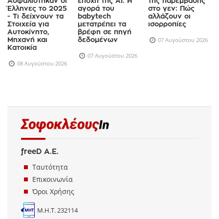
Ασφαλίστηκαν οι
εποχή της AI: Η
της παρέμβασης
Έλληνες το 2025
αγορά του
στο γεν: Πώς
- Τι δείχνουν τα
babytech
αλλάζουν οι
Στοιχεία για
μετατρέπει τα
ισορροπίες
Αυτοκίνητο,
βρέφη σε πηγή
Μηχανή και
δεδομένων
07 Αυγούστου 2026
Κατοικία
07 Αυγούστου 2026
08 Αυγούστου 2026
freeD Α.Ε.
Ταυτότητα
Επικοινωνία
Όροι Χρήσης
Μ.Η.Τ. 232114