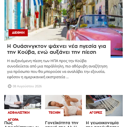
ΔΙΕΘΝΉ
Η Ουάσινγκτον ψάχνει νέα ηγεσία για
την Κούβα, ενώ αυξάνει την πίεση
Η αυξανόμενη πίεση των ΗΠΑ προς την Κούβα
συνοδεύεται από μια παράλληλη, πιο αθόρυβη αναζήτηση
για πρόσωπο που θα μπορούσε να αναλάβει την εξουσία,
εφόσον η αμερικανική εκστρατεία ...
08 Αυγούστου 2026
ΑΣΦΑΛΙΣΤΙΚΉ
TECHIN
ΑΓΟΡΈΣ
ΑΓΟΡΆ
Πώς
Γονεϊκότητα την
Η γεωοικονομία