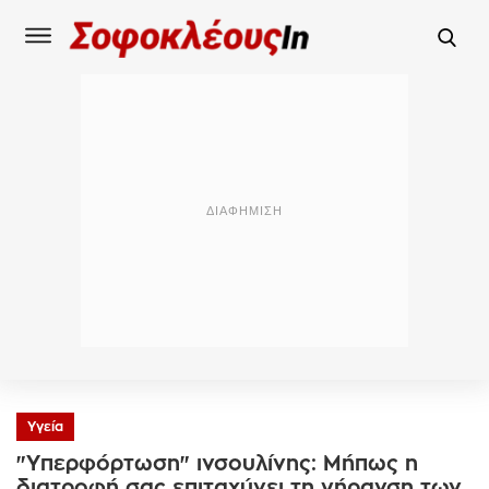
Υγεία
"Υπερφόρτωση" ινσουλίνης: Μήπως η
διατροφή σας επιταχύνει τη γήρανση των