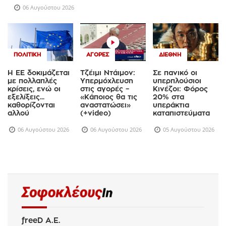
06 Αυγούστου 2026
ΠΟΛΙΤΙΚΉ
ΑΓΟΡΈΣ
ΔΙΕΘΝΉ
Η ΕΕ δοκιμάζεται
Τζέιμι Ντάιμον:
Σε πανικό οι
με πολλαπλές
Υπερμόχλευση
υπερπλούσιοι
κρίσεις, ενώ οι
στις αγορές –
Κινέζοι: Φόρος
εξελίξεις...
«Κάποιος θα τις
20% στα
καθορίζονται
αναστατώσει»
υπεράκτια
αλλού
(+video)
καταπιστεύματα
06 Αυγούστου 2026
06 Αυγούστου 2026
05 Αυγούστου 2026
freeD Α.Ε.